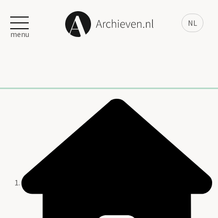
NL
menu