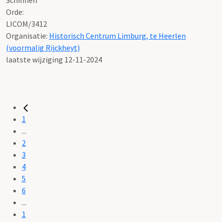
Orde:
LICOM/3412
Organisatie:
Historisch Centrum Limburg, te Heerlen
(voormalig Rijckheyt)
laatste wijziging 12-11-2024
1
...
2
3
4
5
6
...
1