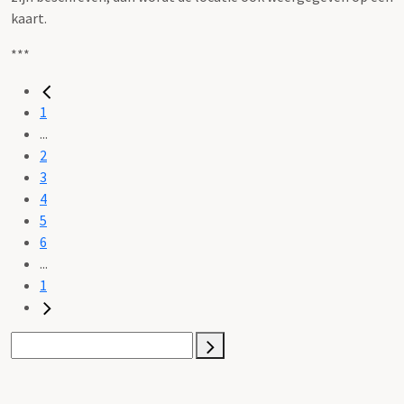
kaart.
***
1
...
2
3
4
5
6
...
1