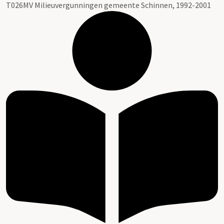
T026MV Milieuvergunningen gemeente Schinnen, 1992-2001