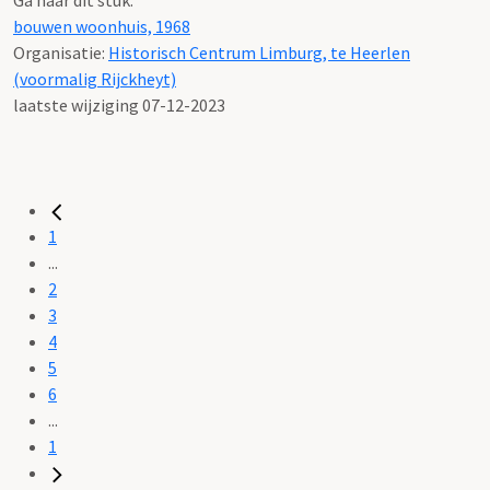
bouwen woonhuis, 1968
Organisatie:
Historisch Centrum Limburg, te Heerlen
(voormalig Rijckheyt)
laatste wijziging 07-12-2023
1
...
2
3
4
5
6
...
1