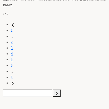
kaart.
***
1
...
2
3
4
5
6
...
1