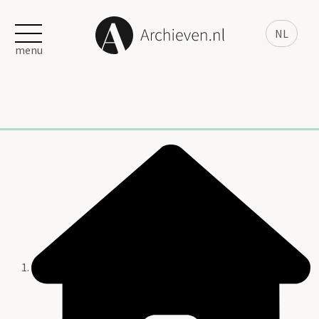
NL
menu