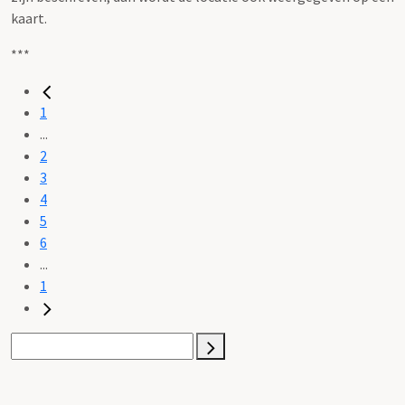
kaart.
***
1
...
2
3
4
5
6
...
1