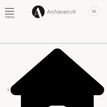
NL
menu