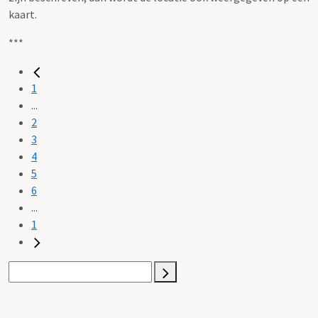
kaart.
***
1
...
2
3
4
5
6
...
1