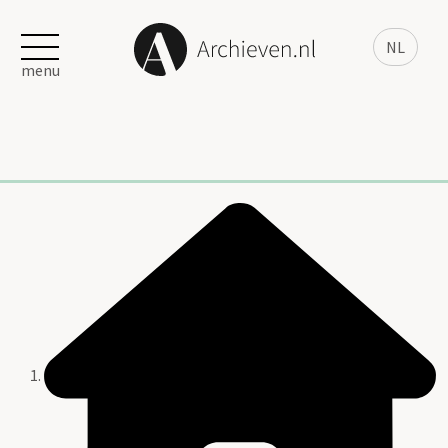
NL
menu