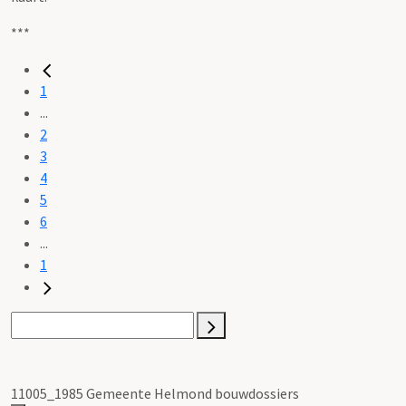
***
1
...
2
3
4
5
6
...
1
11005_1985 Gemeente Helmond bouwdossiers