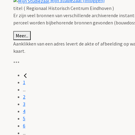
Mijn Studiezaal (inloggen)
titel ( Regionaal Historisch Centrum Eindhoven )
Er zijn veel bronnen van verschillende archiverende instan
perceel worden bijbehorende bronnen gevonden (bouwdossie
Meer...
Aanklikken van een adres levert de akte of afbeelding op w
kaart.
***
1
...
2
3
4
5
6
...