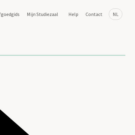
fgoedgids
Mijn Studiezaal
Help
Contact
NL