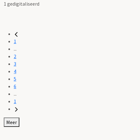
1 gedigitaliseerd
1
...
2
3
4
5
6
...
1
Meer