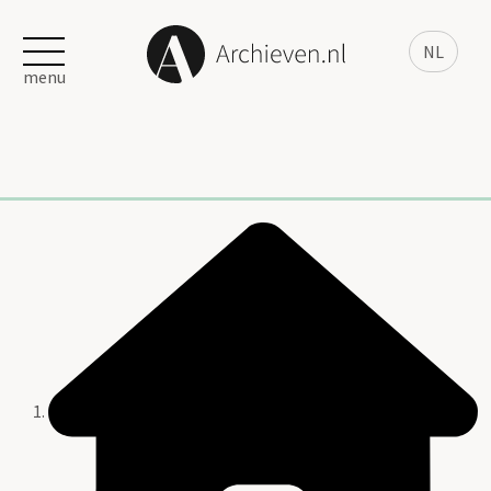
NL
menu