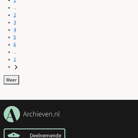
...
2
3
4
5
6
...
1
Meer
Deelnemende