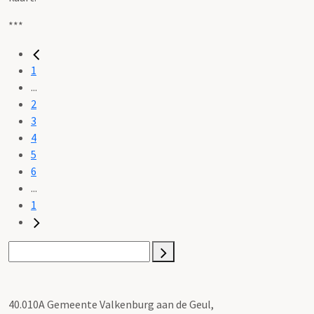
***
1
...
2
3
4
5
6
...
1
40.010A Gemeente Valkenburg aan de Geul,