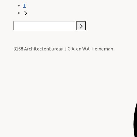
1
3168 Architectenbureau J.G.A. en W.A. Heineman