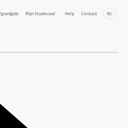
fgoedgids
Mijn Studiezaal
Help
Contact
NL