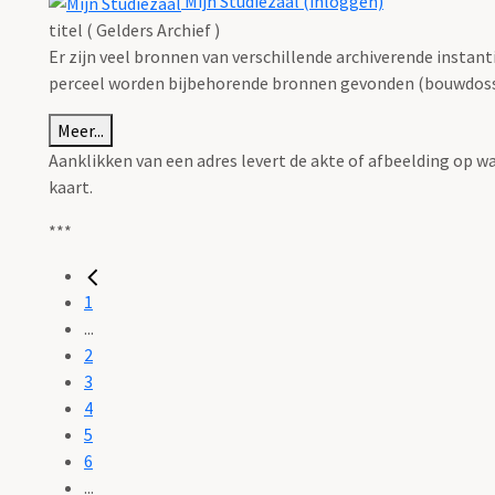
Mijn Studiezaal (inloggen)
titel ( Gelders Archief )
Er zijn veel bronnen van verschillende archiverende instan
perceel worden bijbehorende bronnen gevonden (bouwdossie
Meer...
Aanklikken van een adres levert de akte of afbeelding op w
kaart.
***
1
...
2
3
4
5
6
...