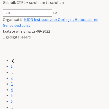
Gebruik CTRL + scroll om te scrollen
Ga
Organisatie:
NIOD Instituut voor Oorlogs-, Holocaust- en
Genocidestudies
laatste wijziging 29-09-2022
1 gedigitaliseerd
1
...
2
3
4
5
6
...