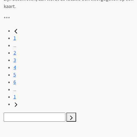
kaart.
***
1
...
2
3
4
5
6
...
1