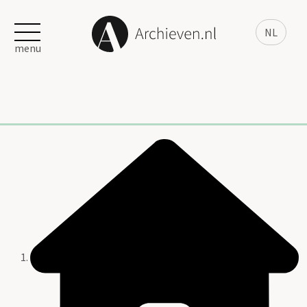
NL
menu