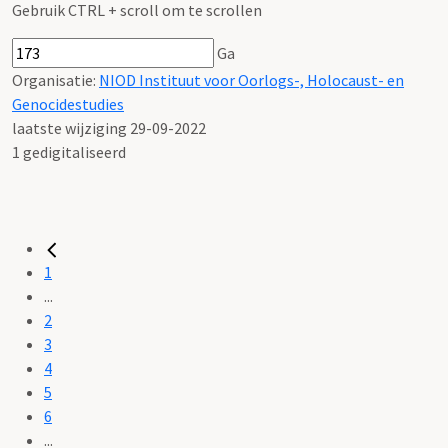
Gebruik CTRL + scroll om te scrollen
Ga
Organisatie:
NIOD Instituut voor Oorlogs-, Holocaust- en
Genocidestudies
laatste wijziging 29-09-2022
1 gedigitaliseerd
1
...
2
3
4
5
6
...