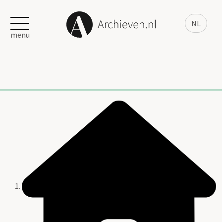
NL
menu