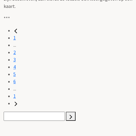
kaart.
***
1
...
2
3
4
5
6
...
1