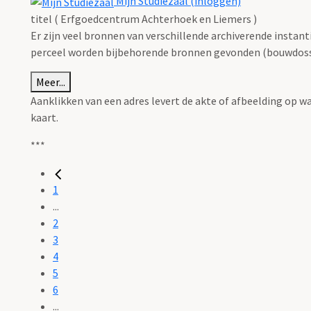
Mijn Studiezaal (inloggen)
titel ( Erfgoedcentrum Achterhoek en Liemers )
Er zijn veel bronnen van verschillende archiverende instan
perceel worden bijbehorende bronnen gevonden (bouwdossie
Meer...
Aanklikken van een adres levert de akte of afbeelding op w
kaart.
***
1
...
2
3
4
5
6
...