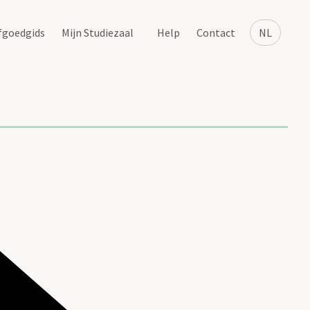
fgoedgids
Mijn Studiezaal
Help
Contact
NL