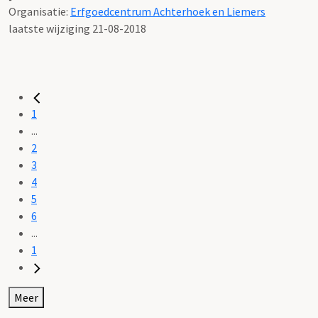
Organisatie:
Erfgoedcentrum Achterhoek en Liemers
laatste wijziging 21-08-2018
1
...
2
3
4
5
6
...
1
Meer