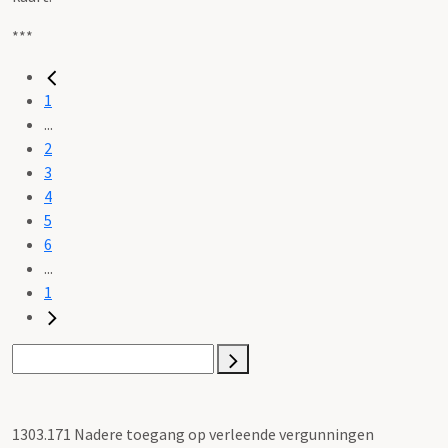
***
1
...
2
3
4
5
6
...
1
1303.171 Nadere toegang op verleende vergunningen