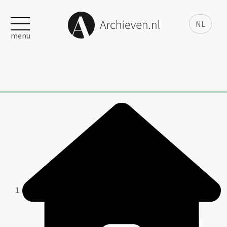
NL
menu