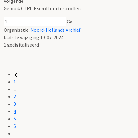
Volgende
Gebruik CTRL + scroll om te scrollen
Ga
Organisatie:
Noord-Hollands Archief
laatste wijziging 19-07-2024
1 gedigitaliseerd
1
...
2
3
4
5
6
...