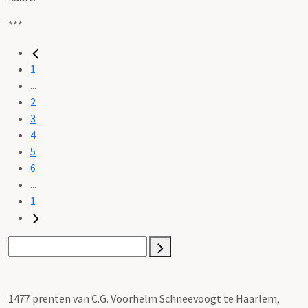
***
1
...
2
3
4
5
6
...
1
1477 prenten van C.G. Voorhelm Schneevoogt te Haarlem,