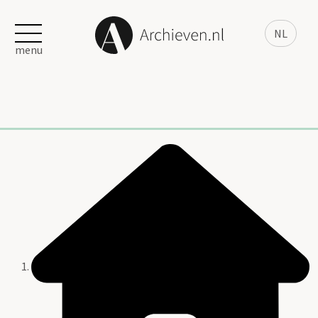
NL
menu