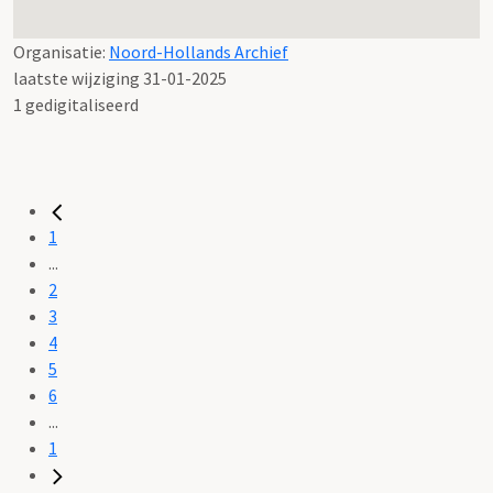
Organisatie:
Noord-Hollands Archief
laatste wijziging 31-01-2025
1 gedigitaliseerd
1
...
2
3
4
5
6
...
1