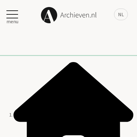
NL
menu