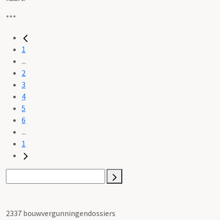
***
1
...
2
3
4
5
6
...
1
2337 bouwvergunningendossiers