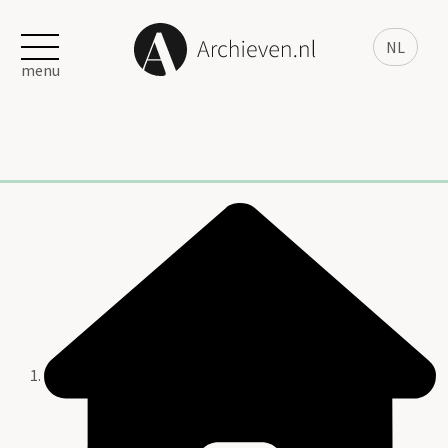
NL
menu