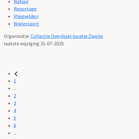
Natuur
Reportage
Vliegvelden
Wielersport
Organisatie:
Collectie Overijssel locatie Zwolle
laatste wijziging 31-07-2025
1
...
2
3
4
5
6
...