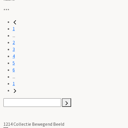
***
1
...
2
3
4
5
6
...
1
1214 Collectie Bewegend Beeld