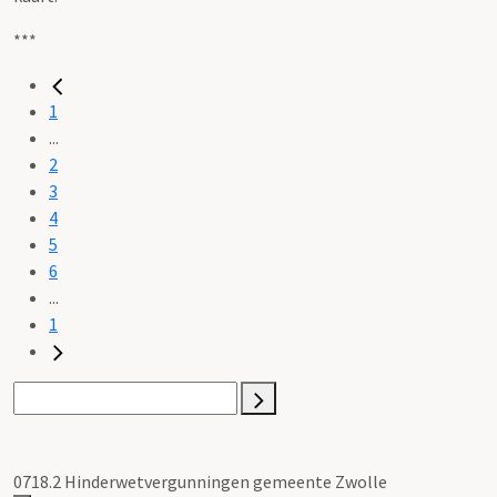
***
1
...
2
3
4
5
6
...
1
0718.2 Hinderwetvergunningen gemeente Zwolle