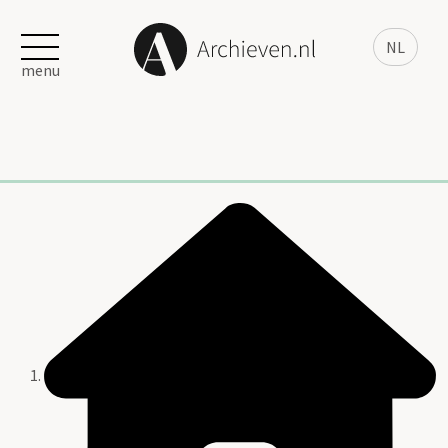
NL
menu