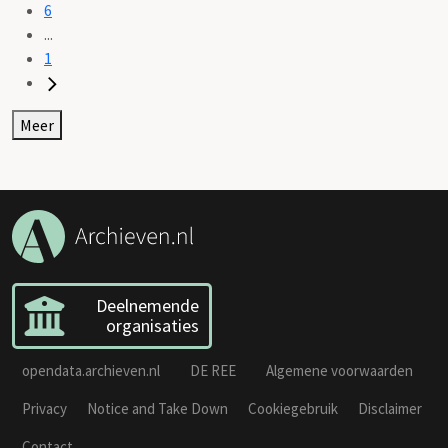
6
...
1
Meer
Deelnemende
organisaties
opendata.archieven.nl
DE REE
Algemene voorwaarden
Privacy
Notice and Take Down
Cookiegebruik
Disclaimer
Contact