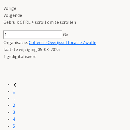
Vorige
Volgende
Gebruik CTRL + scroll om te scrollen
Ga
Organisatie:
Collectie Overijssel locatie Zwolle
laatste wijziging 05-03-2025
1 gedigitaliseerd
1
...
2
3
4
5