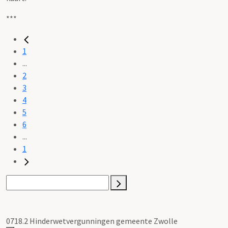
***
1
...
2
3
4
5
6
...
1
0718.2 Hinderwetvergunningen gemeente Zwolle