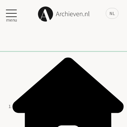
NL
menu