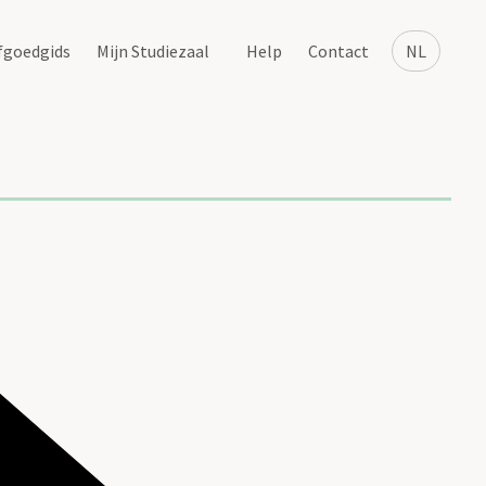
fgoedgids
Mijn Studiezaal
Help
Contact
NL