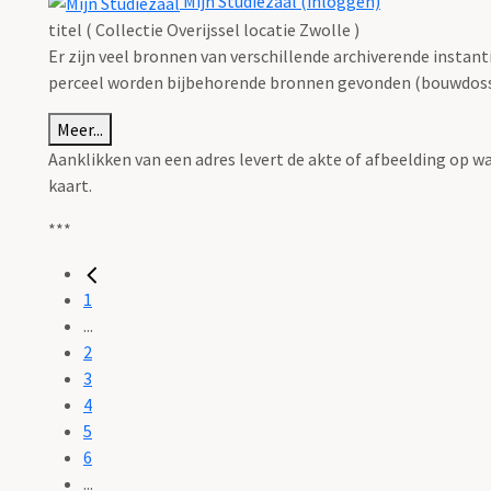
Mijn Studiezaal (inloggen)
titel ( Collectie Overijssel locatie Zwolle )
Er zijn veel bronnen van verschillende archiverende instan
perceel worden bijbehorende bronnen gevonden (bouwdossie
Meer...
Aanklikken van een adres levert de akte of afbeelding op w
kaart.
***
1
...
2
3
4
5
6
...