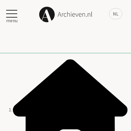
NL
menu