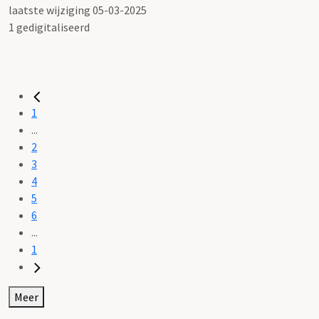
laatste wijziging 05-03-2025
1 gedigitaliseerd
1
...
2
3
4
5
6
...
1
Meer