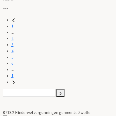
***
1
...
2
3
4
5
6
...
1
0718.2 Hinderwetvergunningen gemeente Zwolle