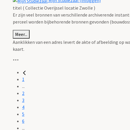
Mijn Studiezaal (inloggen)
titel ( Collectie Overijssel locatie Zwolle )
Er zijn veel bronnen van verschillende archiverende instan
perceel worden bijbehorende bronnen gevonden (bouwdossie
Meer...
Aanklikken van een adres levert de akte of afbeelding op w
kaart.
***
1
...
2
3
4
5
6
...