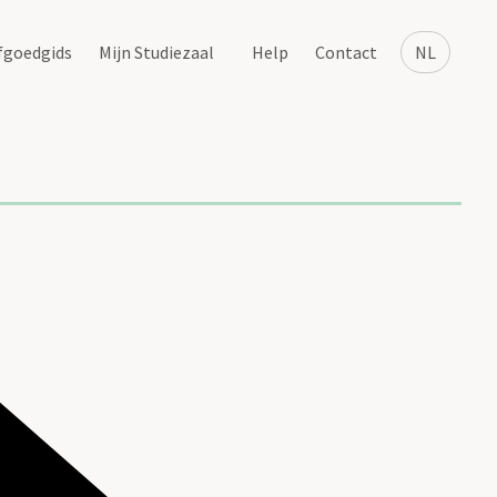
fgoedgids
Mijn Studiezaal
Help
Contact
NL