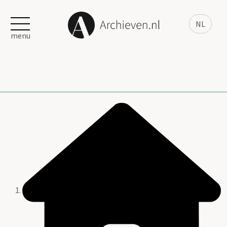
NL
menu