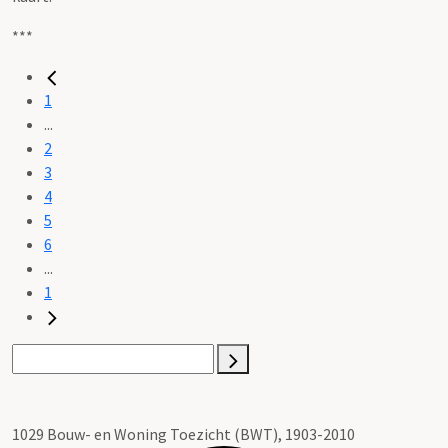
***
1
...
2
3
4
5
6
...
1
1029 Bouw- en Woning Toezicht (BWT), 1903-2010