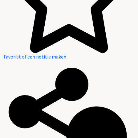
Favoriet of een notitie maken