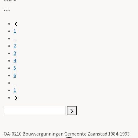
***
1
...
2
3
4
5
6
...
1
OA-0210 Bouwvergunningen Gemeente Zaanstad 1984-1993