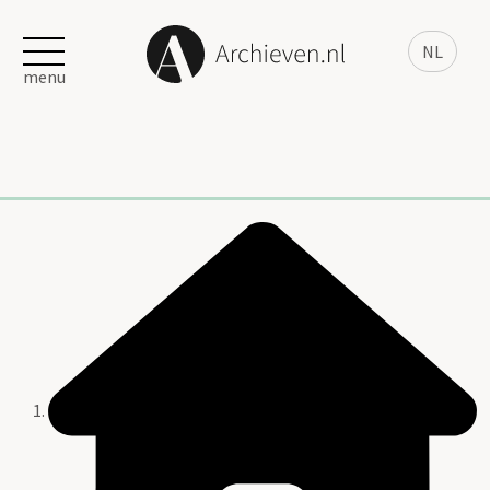
NL
menu