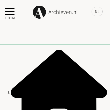
NL
menu