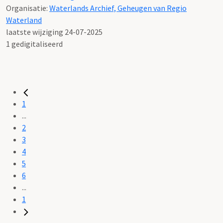
Organisatie:
Waterlands Archief, Geheugen van Regio
Waterland
laatste wijziging 24-07-2025
1 gedigitaliseerd
1
...
2
3
4
5
6
...
1