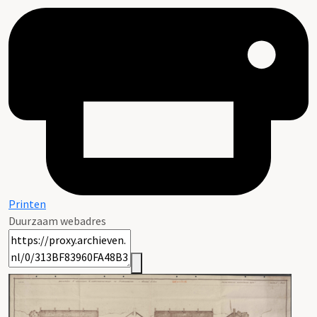
Printen
Duurzaam webadres