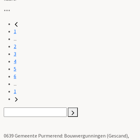
***
1
...
2
3
4
5
6
...
1
0639 Gemeente Purmerend: Bouwvergunningen (Gescand),