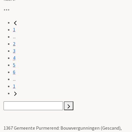
***
1
...
2
3
4
5
6
...
1
1367 Gemeente Purmerend: Bouwvergunningen (Gescand),