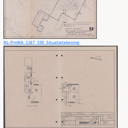
NL-PmWA_1367_330_Situatietekening