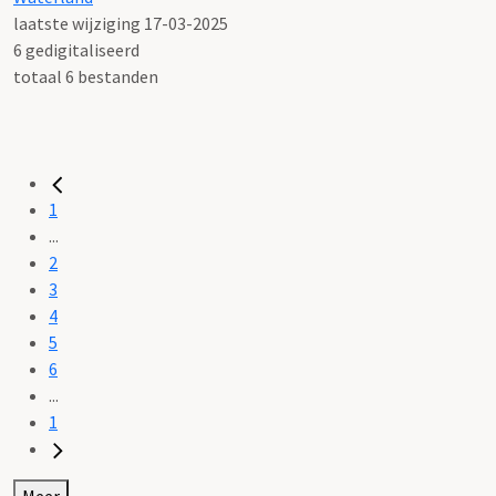
laatste wijziging 17-03-2025
6 gedigitaliseerd
totaal 6 bestanden
1
...
2
3
4
5
6
...
1
Meer