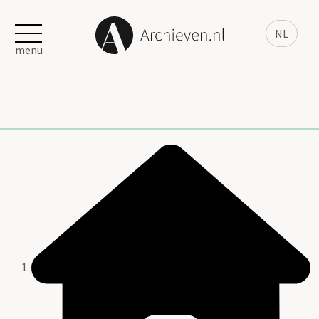
NL
menu