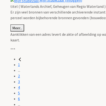
Mijn Studiezaal (inloggen)
titel ( Waterlands Archief, Geheugen van Regio Waterland )
Er zijn veel bronnen van verschillende archiverende instan
perceel worden bijbehorende bronnen gevonden (bouwdossie
Meer...
Aanklikken van een adres levert de akte of afbeelding op w
kaart.
***
1
...
2
3
4
5
6
...