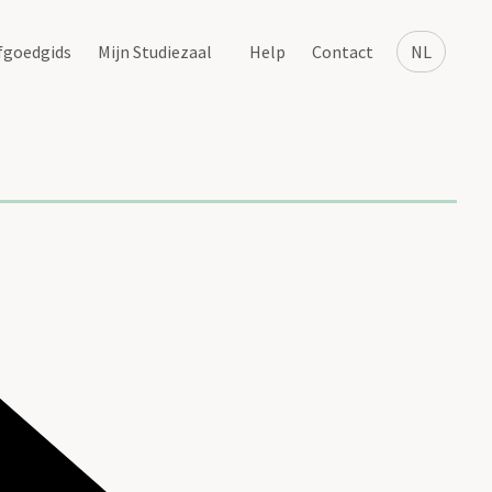
fgoedgids
Mijn Studiezaal
Help
Contact
NL