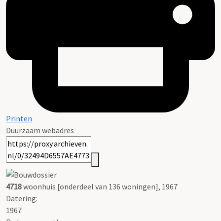
Printen
Duurzaam webadres
4718
woonhuis [onderdeel van 136 woningen], 1967
Datering
:
1967