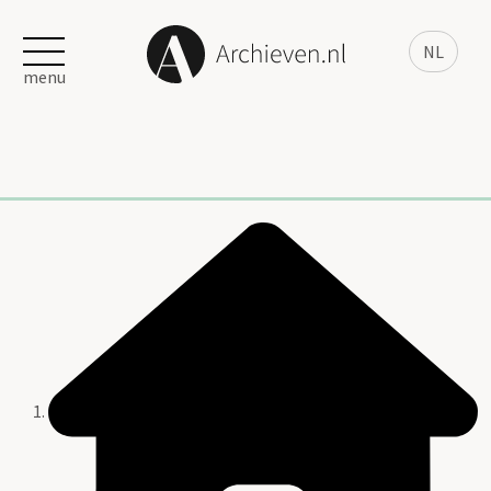
NL
menu