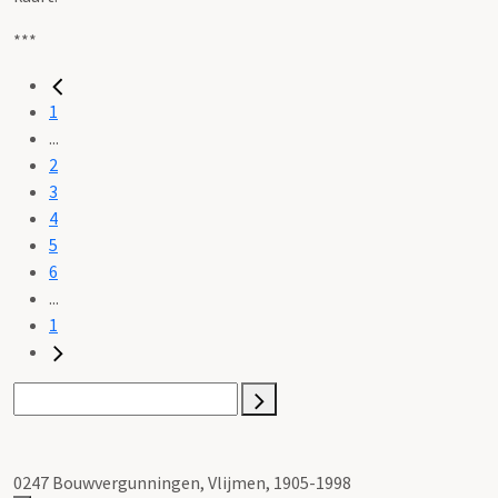
***
1
...
2
3
4
5
6
...
1
0247 Bouwvergunningen, Vlijmen, 1905-1998