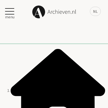
NL
menu