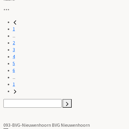
***
1
...
2
3
4
5
6
...
1
093-BVG-Nieuwenhoorn BVG Nieuwenhoorn