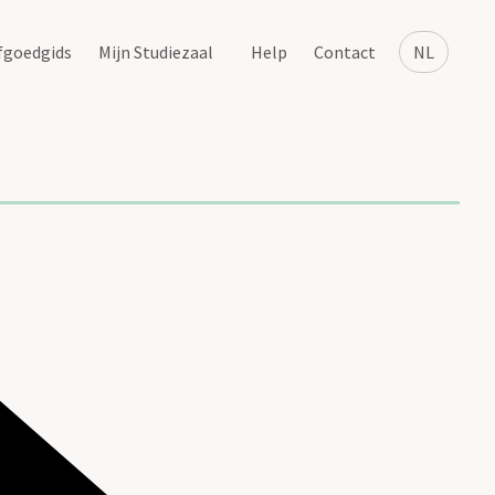
fgoedgids
Mijn Studiezaal
Help
Contact
NL