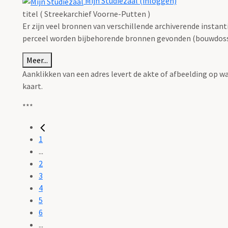
Mijn Studiezaal (inloggen)
titel ( Streekarchief Voorne-Putten )
Er zijn veel bronnen van verschillende archiverende instan
perceel worden bijbehorende bronnen gevonden (bouwdossie
Meer...
Aanklikken van een adres levert de akte of afbeelding op w
kaart.
***
1
...
2
3
4
5
6
...