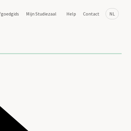
fgoedgids
Mijn Studiezaal
Help
Contact
NL