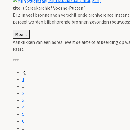
Mijn Studiezaal (inloggen)
titel ( Streekarchief Voorne-Putten )
Er zijn veel bronnen van verschillende archiverende instan
perceel worden bijbehorende bronnen gevonden (bouwdossie
Meer...
Aanklikken van een adres levert de akte of afbeelding op w
kaart.
***
1
...
2
3
4
5
6
...