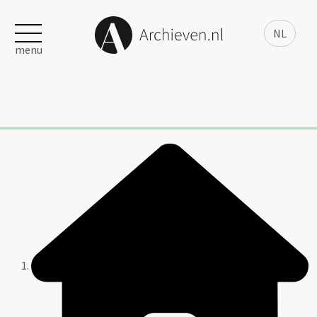
NL
menu