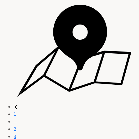
1
...
2
3