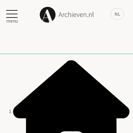
NL
menu