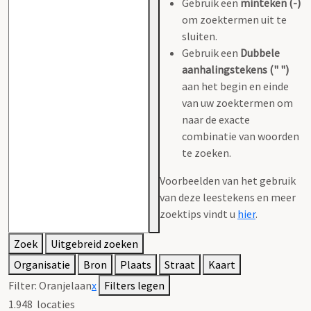
Gebruik een
minteken (-)
om zoektermen uit te
sluiten.
Gebruik een
Dubbele
aanhalingstekens (" ")
aan het begin en einde
van uw zoektermen om
naar de exacte
combinatie van woorden
te zoeken.
Voorbeelden van het gebruik
van deze leestekens en meer
zoektips vindt u
hier
.
Zoek
Uitgebreid zoeken
Organisatie
Bron
Plaats
Straat
Kaart
Filter:
Oranjelaan
x
Filters legen
1.948
locaties