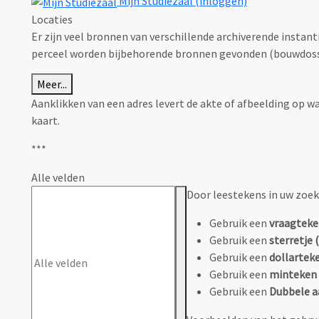
Mijn Studiezaal (inloggen)
Locaties
Er zijn veel bronnen van verschillende archiverende instan
perceel worden bijbehorende bronnen gevonden (bouwdossie
Meer...
Aanklikken van een adres levert de akte of afbeelding op w
kaart.
***
Alle velden
Door leestekens in uw zoeko
Gebruik een
vraagteke
Gebruik een
sterretje (
Gebruik een
dollarteke
Gebruik een
minteken 
Gebruik een
Dubbele a