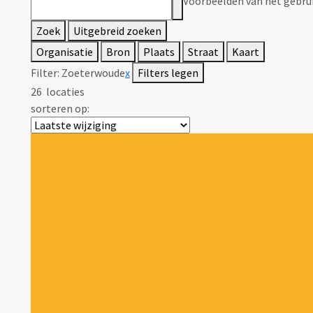
Voorbeelden van het gebrui
Zoek
Uitgebreid zoeken
Organisatie
Bron
Plaats
Straat
Kaart
Filter:
Zoeterwoude
x
Filters legen
26
locaties
sorteren op: