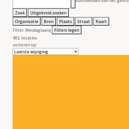
Voorbeelden van het gebrui
Zoek
Uitgebreid zoeken
Organisatie
Bron
Plaats
Straat
Kaart
Filter:
Mesdaglaan
x
Filters legen
402
locaties
sorteren op: