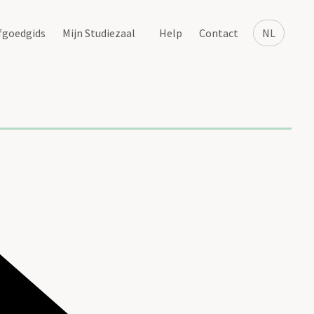
fgoedgids
Mijn Studiezaal
Help
Contact
NL