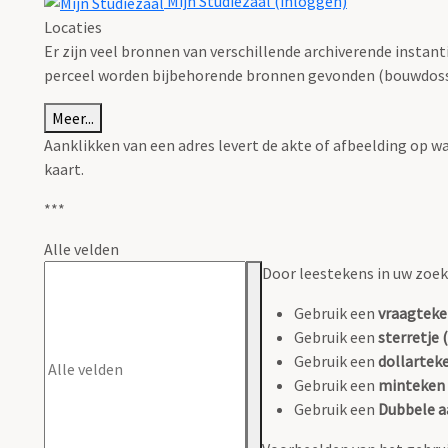
Mijn Studiezaal (inloggen)
Locaties
Er zijn veel bronnen van verschillende archiverende instan
perceel worden bijbehorende bronnen gevonden (bouwdossie
Meer...
Aanklikken van een adres levert de akte of afbeelding op w
kaart.
***
Alle velden
Door leestekens in uw zoeko
Gebruik een
vraagteke
Gebruik een
sterretje (
Gebruik een
dollarteke
Gebruik een
minteken 
Gebruik een
Dubbele a