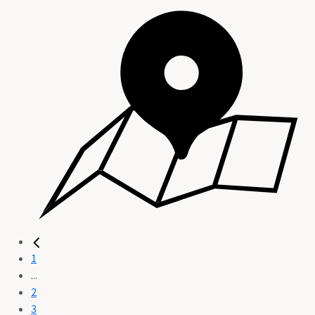
1
...
2
3