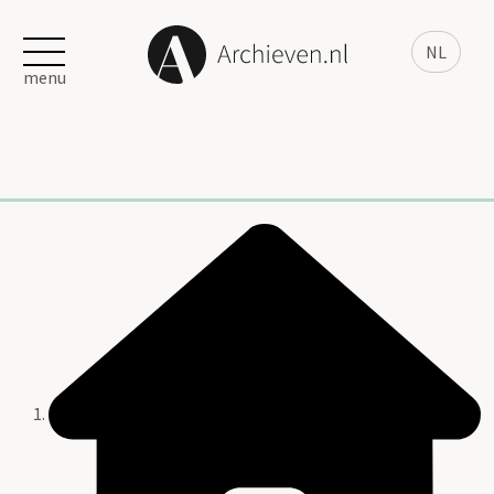
NL
menu