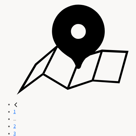
1
...
2
3