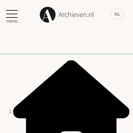
NL
menu