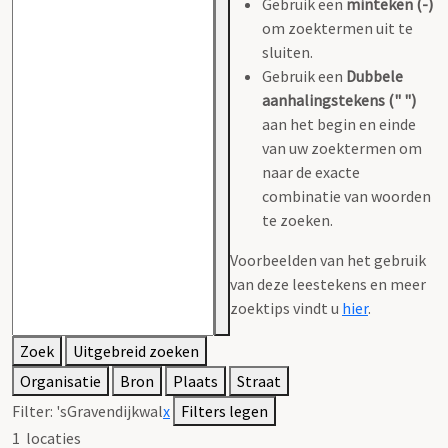
Gebruik een
minteken (-)
om zoektermen uit te
sluiten.
Gebruik een
Dubbele
aanhalingstekens (" ")
aan het begin en einde
van uw zoektermen om
naar de exacte
combinatie van woorden
te zoeken.
Voorbeelden van het gebruik
van deze leestekens en meer
zoektips vindt u
hier
.
Zoek
Uitgebreid zoeken
Organisatie
Bron
Plaats
Straat
Filter:
'sGravendijkwal
x
Filters legen
1
locaties