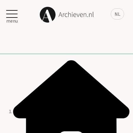
NL
menu