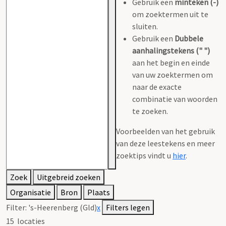
Gebruik een
minteken (-)
om zoektermen uit te
sluiten.
Gebruik een
Dubbele
aanhalingstekens (" ")
aan het begin en einde
van uw zoektermen om
naar de exacte
combinatie van woorden
te zoeken.
Voorbeelden van het gebruik
van deze leestekens en meer
zoektips vindt u
hier
.
Zoek
Uitgebreid zoeken
Organisatie
Bron
Plaats
Filter:
's-Heerenberg (Gld)
x
Filters legen
15
locaties