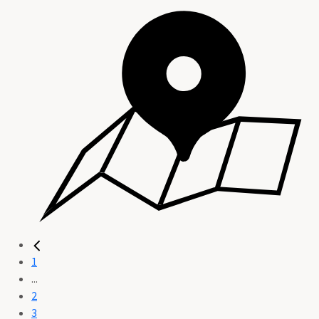
1
...
2
3