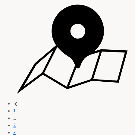
1
...
2
3