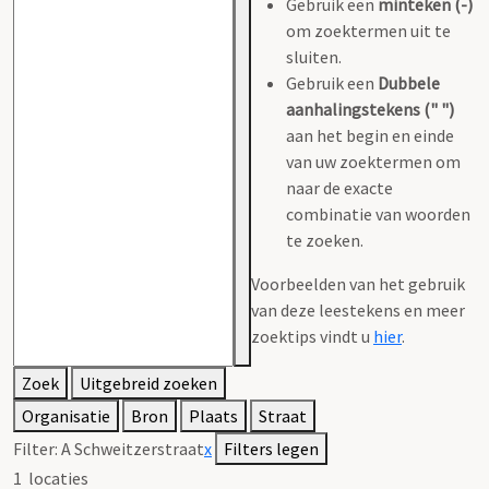
Gebruik een
minteken (-)
om zoektermen uit te
sluiten.
Gebruik een
Dubbele
aanhalingstekens (" ")
aan het begin en einde
van uw zoektermen om
naar de exacte
combinatie van woorden
te zoeken.
Voorbeelden van het gebruik
van deze leestekens en meer
zoektips vindt u
hier
.
Zoek
Uitgebreid zoeken
Organisatie
Bron
Plaats
Straat
Filter:
A Schweitzerstraat
x
Filters legen
1
locaties