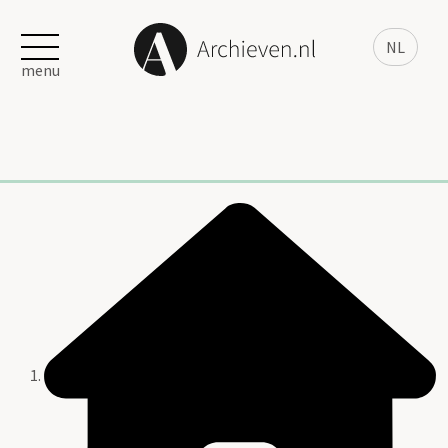
NL
menu