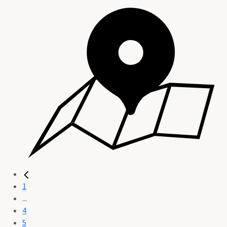
1
...
4
5