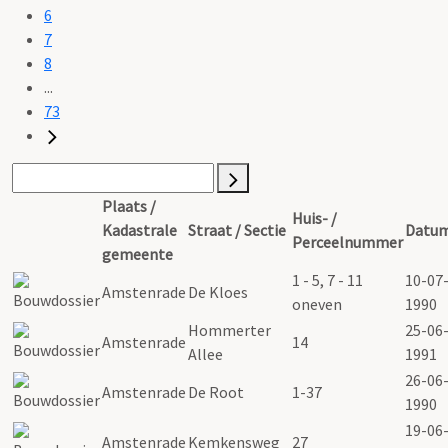
6
7
8
...
73
Plaats /
Huis- /
Kadastrale
Straat / Sectie
Datu
Perceelnummer
gemeente
1 - 5, 7 - 11
10-07
Amstenrade
De Kloes
oneven
1990
Hommerter
25-06
Amstenrade
14
Allee
1991
26-06
Amstenrade
De Root
1-37
1990
19-06
Amstenrade
Kemkensweg
27