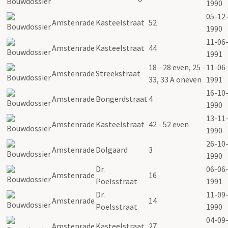
1990
05-12
Amstenrade
Kasteelstraat
52
1990
11-06
Amstenrade
Kasteelstraat
44
1991
18 - 28 even, 25 -
11-06
Amstenrade
Streekstraat
33, 33 A oneven
1991
16-10
Amstenrade
Bongerdstraat
4
1990
13-11
Amstenrade
Kasteelstraat
42 - 52 even
1990
26-10
Amstenrade
Dolgaard
3
1990
Dr.
06-06
Amstenrade
16
Poelsstraat
1991
Dr.
11-09
Amstenrade
14
Poelsstraat
1990
04-09
Amstenrade
Kasteelstraat
27