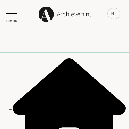
NL
menu