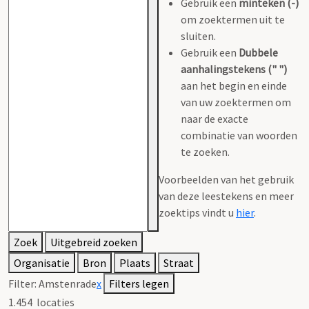
Gebruik een
minteken (-)
om zoektermen uit te
sluiten.
Gebruik een
Dubbele
aanhalingstekens (" ")
aan het begin en einde
van uw zoektermen om
naar de exacte
combinatie van woorden
te zoeken.
Voorbeelden van het gebruik
van deze leestekens en meer
zoektips vindt u
hier
.
Zoek
Uitgebreid zoeken
Organisatie
Bron
Plaats
Straat
Filter:
Amstenrade
x
Filters legen
1.454
locaties