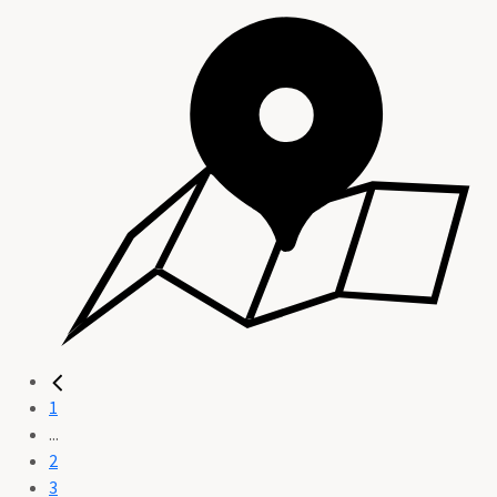
1
...
2
3