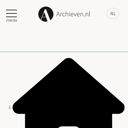
NL
menu