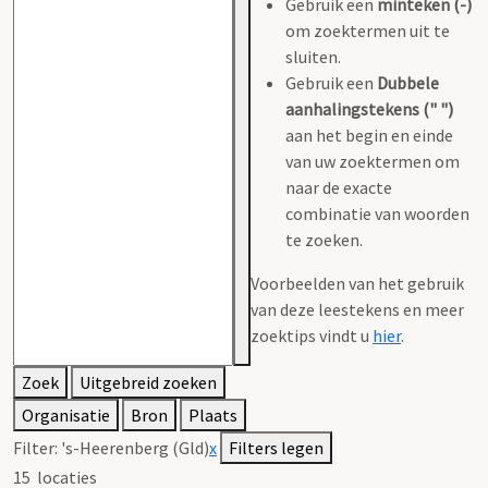
Gebruik een
minteken (-)
om zoektermen uit te
sluiten.
Gebruik een
Dubbele
aanhalingstekens (" ")
aan het begin en einde
van uw zoektermen om
naar de exacte
combinatie van woorden
te zoeken.
Voorbeelden van het gebruik
van deze leestekens en meer
zoektips vindt u
hier
.
Zoek
Uitgebreid zoeken
Organisatie
Bron
Plaats
Filter:
's-Heerenberg (Gld)
x
Filters legen
15
locaties