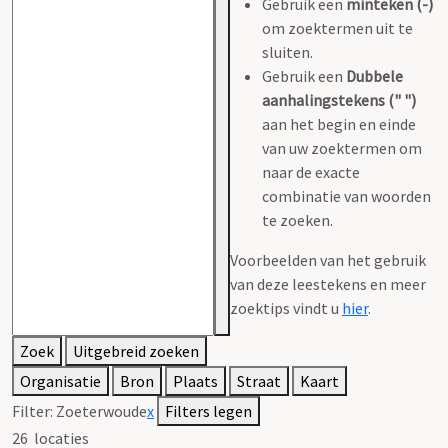
Gebruik een
minteken (-)
om zoektermen uit te
sluiten.
Gebruik een
Dubbele
aanhalingstekens (" ")
aan het begin en einde
van uw zoektermen om
naar de exacte
combinatie van woorden
te zoeken.
Voorbeelden van het gebruik
van deze leestekens en meer
zoektips vindt u
hier
.
Zoek
Uitgebreid zoeken
Organisatie
Bron
Plaats
Straat
Kaart
Filter:
Zoeterwoude
x
Filters legen
26
locaties