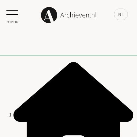
NL
menu