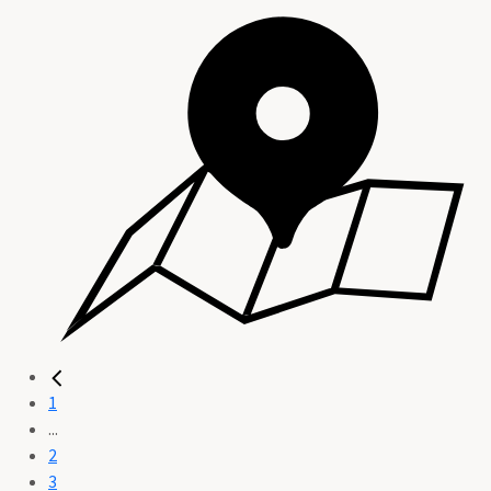
1
...
2
3