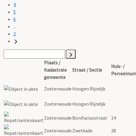
4
5
6
...
2
Plaats /
Huis- /
Kadastrale
Straat / Sectie
Perceelnu
gemeente
Zoeterwoude
Hoogen Rijndijk
Zoeterwoude
Hoogen Rijndijk
Zoeterwoude
Bonifaciusstraat
14
Zoeterwoude
Zwetkade
28