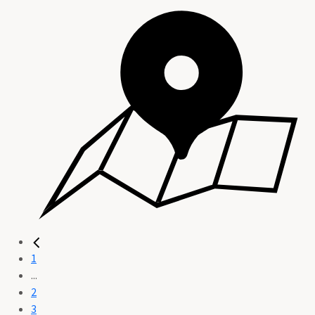
1
...
2
3