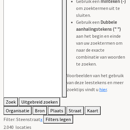
Gebruik een
minteken (-)
om zoektermen uit te
sluiten.
Gebruik een
Dubbele
aanhalingstekens (" ")
aan het begin en einde
van uw zoektermen om
naar de exacte
combinatie van woorden
te zoeken.
Voorbeelden van het gebruik
van deze leestekens en meer
zoektips vindt u
hier
.
Zoek
Uitgebreid zoeken
Organisatie
Bron
Plaats
Straat
Kaart
Filter:
Steenstraat
x
Filters legen
2.040
locaties