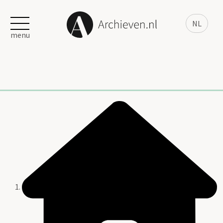
NL
menu