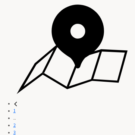
1
...
2
3