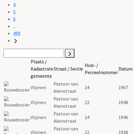
4
5
6
...
499
Plaats /
Huis- /
Kadastrale
Straat / Sectie
Datum
Perceelnummer
gemeente
Pastoor van
Vlijmen
24
1967
Akenstraat
Pastoor van
Vlijmen
22
1948
Akenstraat
Pastoor van
Vlijmen
24
1946
Akenstraat
Pastoor van
Vlijmen
22
1938