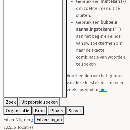
Gebruik een
minteken (-)
om zoektermen uit te
sluiten.
Gebruik een
Dubbele
aanhalingstekens (" ")
aan het begin en einde
van uw zoektermen om
naar de exacte
combinatie van woorden
te zoeken.
Voorbeelden van het gebruik
van deze leestekens en meer
zoektips vindt u
hier
.
Zoek
Uitgebreid zoeken
Organisatie
Bron
Plaats
Straat
Filter:
Vlijmen
x
Filters legen
12.556
locaties