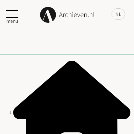
NL
menu