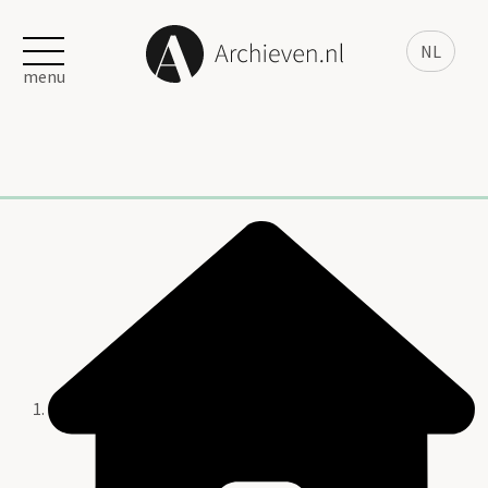
NL
menu