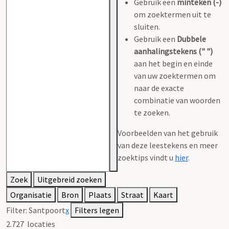
Gebruik een
minteken (-)
om zoektermen uit te
sluiten.
Gebruik een
Dubbele
aanhalingstekens (" ")
aan het begin en einde
van uw zoektermen om
naar de exacte
combinatie van woorden
te zoeken.
Voorbeelden van het gebruik
van deze leestekens en meer
zoektips vindt u
hier
.
Zoek
Uitgebreid zoeken
Organisatie
Bron
Plaats
Straat
Kaart
Filter:
Santpoort
x
Filters legen
2.727
locaties