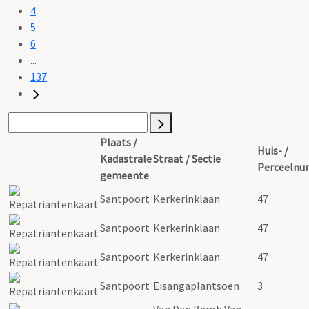
4
5
6
...
137
Plaats /
Huis- /
Kadastrale
Straat / Sectie
Perceeln
gemeente
Santpoort
Kerkerinklaan
47
Santpoort
Kerkerinklaan
47
Santpoort
Kerkerinklaan
47
Santpoort
Eisangaplantsoen
3
Van Den Bergh Van