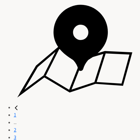
1
...
2
3