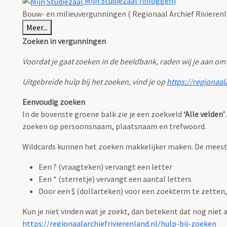
Mijn Studiezaal (inloggen)
Bouw- en milieuvergunningen ( Regionaal Archief Rivierenl
Meer...
Zoeken in vergunningen
Voordat je gaat zoeken in de beeldbank, raden wij je aan om
Uitgebreide hulp bij het zoeken, vind je op
https://regionaal
Eenvoudig zoeken
In de bovenste groene balk zie je een zoekveld
‘Alle velden’
zoeken op persoonsnaam, plaatsnaam en trefwoord.
Wildcards kunnen het zoeken makkelijker maken. De meest g
Een ? (vraagteken) vervangt een letter
Een * (sterretje) vervangt een aantal letters
Door een $ (dollarteken) voor een zoekterm te zetten, 
Kun je niet vinden wat je zoekt, dan betekent dat nog niet
https://regionaalarchiefrivierenland.nl/hulp-bij-zoeken