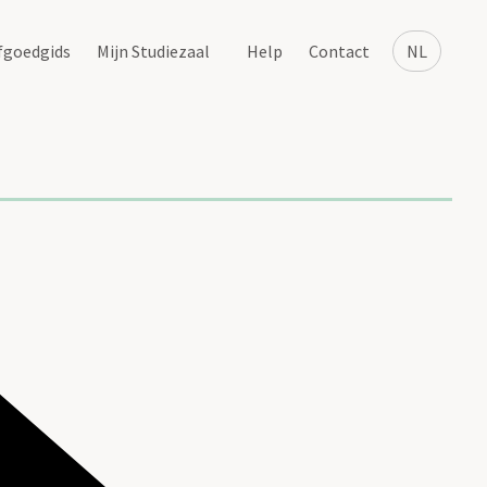
fgoedgids
Mijn Studiezaal
Help
Contact
NL