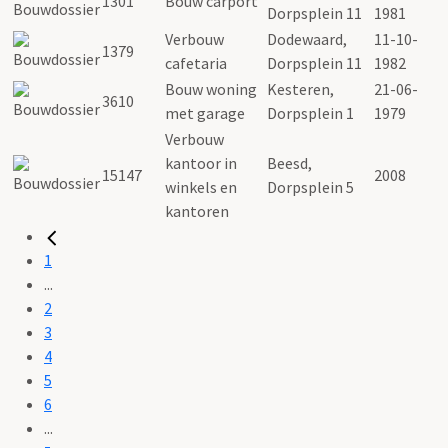
1301
Bouw carport
Dorpsplein 11
1981
Verbouw
Dodewaard,
11-10-
1379
cafetaria
Dorpsplein 11
1982
Bouw woning
Kesteren,
21-06-
3610
met garage
Dorpsplein 1
1979
Verbouw
kantoor in
Beesd,
15147
2008
winkels en
Dorpsplein 5
kantoren
1
...
2
3
4
5
6
...