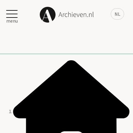
NL
menu