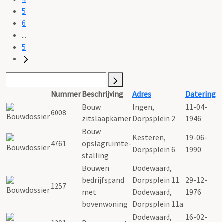
5
6
...
5
Nummer
Beschrijving
Adres
Datering
Bouw
Ingen,
11-04-
6008
zitslaapkamer
Dorpsplein 2
1946
Bouw
Kesteren,
19-06-
4761
opslagruimte-
Dorpsplein 6
1990
stalling
Bouwen
Dodewaard,
bedrijfspand
Dorpsplein 11
29-12-
1257
met
Dodewaard,
1976
bovenwoning
Dorpsplein 11a
Dodewaard,
16-02-