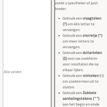
zoekt u specifieker of juist
breder:
Gebruik een
vraagteken
(?)
om één letter te
vervangen.
Gebruik een
sterretje (*)
om meer letters te
vervangen.
Gebruik een
dollarteken
($)
voor uw zoekterm
voor resultaten die op
elkaar lijken.
Gebruik een
minteken (-)
om zoektermen uit te
sluiten.
Gebruik een
Dubbele
aanhalingstekens (" ")
aan het begin en einde