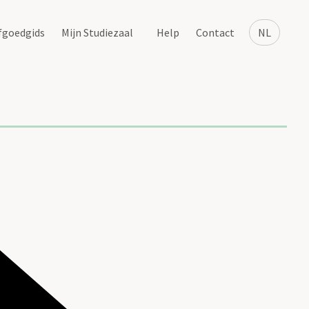
fgoedgids
Mijn Studiezaal
Help
Contact
NL