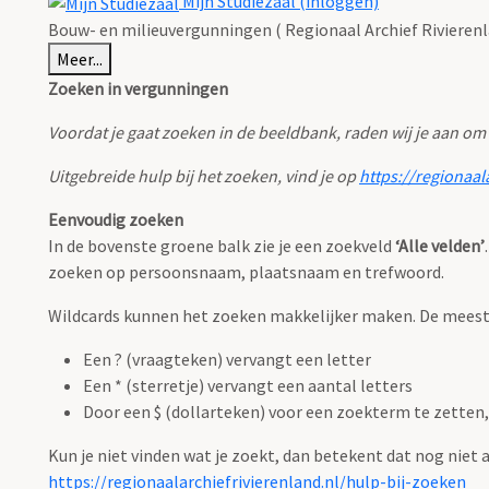
Mijn Studiezaal (inloggen)
Bouw- en milieuvergunningen ( Regionaal Archief Rivierenl
Meer...
Zoeken in vergunningen
Voordat je gaat zoeken in de beeldbank, raden wij je aan om
Uitgebreide hulp bij het zoeken, vind je op
https://regionaal
Eenvoudig zoeken
In de bovenste groene balk zie je een zoekveld
‘Alle velden’
zoeken op persoonsnaam, plaatsnaam en trefwoord.
Wildcards kunnen het zoeken makkelijker maken. De meest g
Een ? (vraagteken) vervangt een letter
Een * (sterretje) vervangt een aantal letters
Door een $ (dollarteken) voor een zoekterm te zetten, 
Kun je niet vinden wat je zoekt, dan betekent dat nog niet
https://regionaalarchiefrivierenland.nl/hulp-bij-zoeken