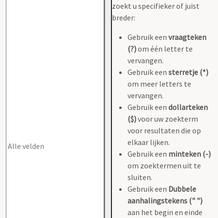
zoekt u specifieker of juist
breder:
Gebruik een
vraagteken
(?)
om één letter te
vervangen.
Gebruik een
sterretje (*)
om meer letters te
vervangen.
Gebruik een
dollarteken
($)
voor uw zoekterm
voor resultaten die op
elkaar lijken.
Gebruik een
minteken (-)
om zoektermen uit te
sluiten.
Gebruik een
Dubbele
aanhalingstekens (" ")
aan het begin en einde