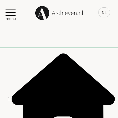
NL
menu