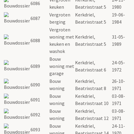
6086
keuken
Beatrixstraat 5
1980
Vergroten
Kerkdriel,
19-06-
6087
berging
Beatrixstraat 5
1984
Vergroten
woning met
Kerkdriel,
31-05-
6088
keuken en
Beatrixstraat 5
1989
washok
Bouw
Kerkdriel,
24-05-
6089
woning met
Beatrixstraat 6
1972
garage
Bouw
Kerkdriel,
26-10-
6090
woning
Beatrixstraat 8
1971
Bouw
Kerkdriel,
03-08-
6091
woning
Beatrixstraat 10
1971
Bouw
Kerkdriel,
03-08-
6092
woning
Beatrixstraat 12
1971
Bouw
Kerkdriel,
24-11-
6093
woning
Beatrixstraat 14
1970