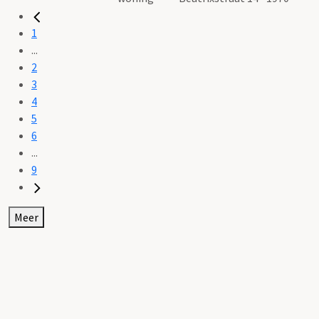
1
...
2
3
4
5
6
...
9
Meer