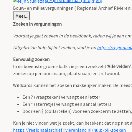
Mijn Studiezaal (inloggen)
Bouw- en milieuvergunningen ( Regionaal Archief Rivierenl
Meer...
Zoeken in vergunningen
Voordat je gaat zoeken in de beeldbank, raden wij je aan om
Uitgebreide hulp bij het zoeken, vind je op
https://regionaal
Eenvoudig zoeken
In de bovenste groene balk zie je een zoekveld
‘Alle velden’
zoeken op persoonsnaam, plaatsnaam en trefwoord.
Wildcards kunnen het zoeken makkelijker maken. De meest g
Een ? (vraagteken) vervangt een letter
Een * (sterretje) vervangt een aantal letters
Door een $ (dollarteken) voor een zoekterm te zetten, 
Kun je niet vinden wat je zoekt, dan betekent dat nog niet
https://regionaalarchiefrivierenland.nl/hulp-bij-zoeken