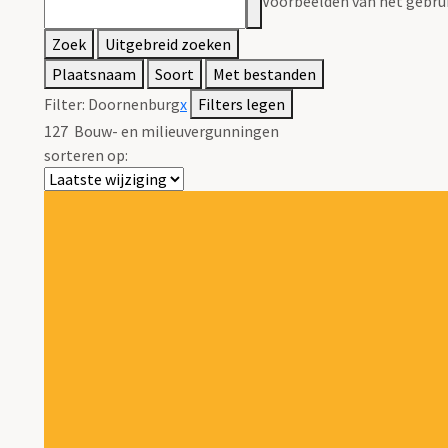
Voorbeelden van het gebrui
Zoek
Uitgebreid zoeken
Plaatsnaam
Soort
Met bestanden
Filter:
Doornenburg
x
Filters legen
127
Bouw- en milieuvergunningen
sorteren op: