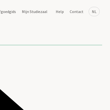
fgoedgids
Mijn Studiezaal
Help
Contact
NL