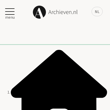
NL
menu