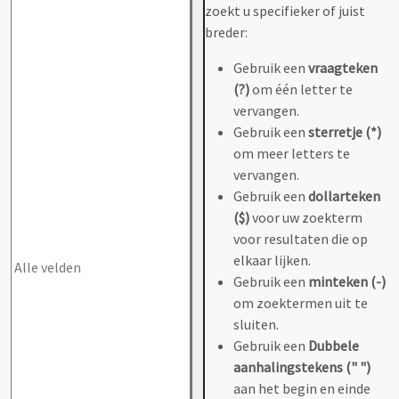
zoekt u specifieker of juist
breder:
Gebruik een
vraagteken
(?)
om één letter te
vervangen.
Gebruik een
sterretje (*)
om meer letters te
vervangen.
Gebruik een
dollarteken
($)
voor uw zoekterm
voor resultaten die op
elkaar lijken.
Gebruik een
minteken (-)
om zoektermen uit te
sluiten.
Gebruik een
Dubbele
aanhalingstekens (" ")
aan het begin en einde